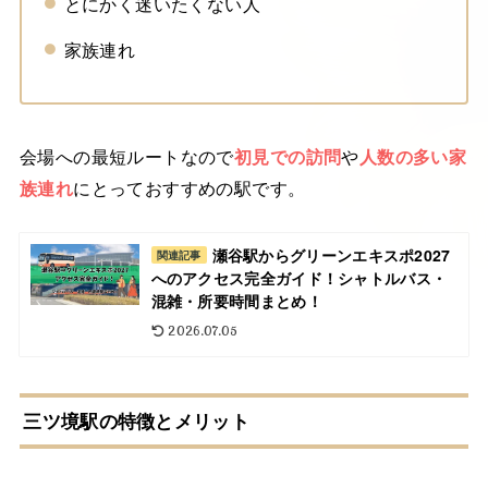
とにかく迷いたくない人
家族連れ
会場への最短ルートなので
初見での訪問
や
人数の多い家
族連れ
にとっておすすめの駅です。
瀬谷駅からグリーンエキスポ2027
関連記事
へのアクセス完全ガイド！シャトルバス・
混雑・所要時間まとめ！
2026.07.05
三ツ境駅の特徴とメリット