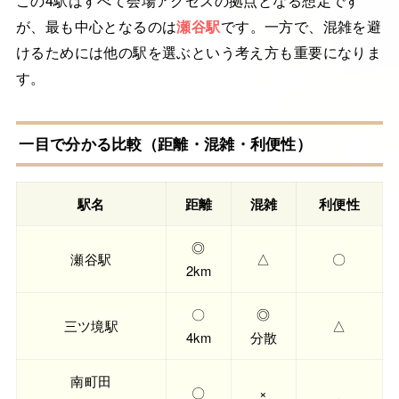
が、最も中心となるのは
瀬谷駅
です。一方で、混雑を避
けるためには他の駅を選ぶという考え方も重要になりま
す。
一目で分かる比較（距離・混雑・利便性）
駅名
距離
混雑
利便性
◎
瀬谷駅
△
〇
2km
〇
◎
三ツ境駅
△
4km
分散
南町田
〇
×