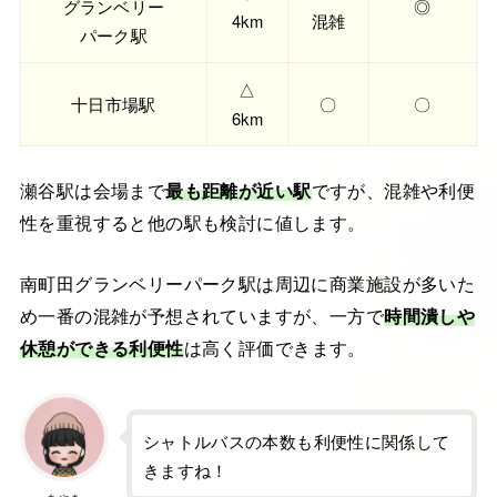
グランベリー
◎
4km
混雑
パーク駅
△
十日市場駅
〇
〇
6km
瀬谷駅は会場まで
最も距離が近い駅
ですが、混雑や利便
性を重視すると他の駅も検討に値します。
南町田グランベリーパーク駅は周辺に商業施設が多いた
め一番の混雑が予想されていますが、一方で
時間潰しや
休憩ができる利便性
は高く評価できます。
シャトルバスの本数も利便性に関係して
きますね！